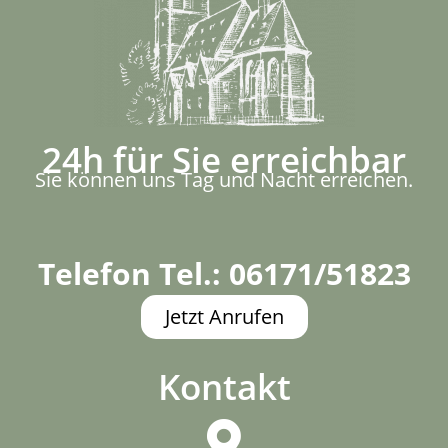
24h für Sie erreichbar
Sie können uns Tag und Nacht erreichen.
Telefon Tel.: 06171/51823
Jetzt Anrufen
Kontakt