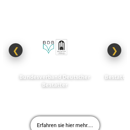
❮
❯
Bundesverband Deutscher
Bestattu
Bestatter
Erfahren sie hier mehr....