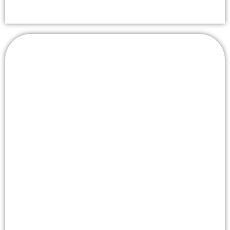
Bestattungsvorsorge
Frühzeitig vorsorgen und
Angehörigeim Ernstfall
entlasten.