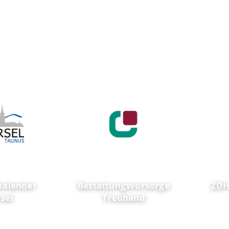
Unsere Partner
kalender
Bestattungsvorsorge
ZDH-
sel
Treuhand