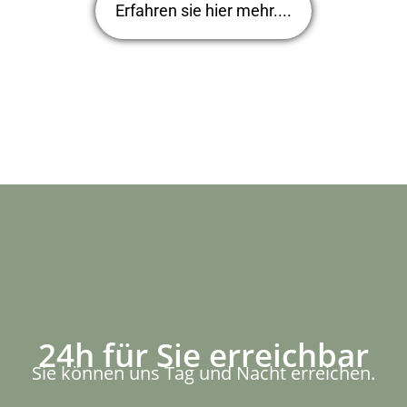
Erfahren sie hier mehr....
24h für Sie erreichbar
Sie können uns Tag und Nacht erreichen.