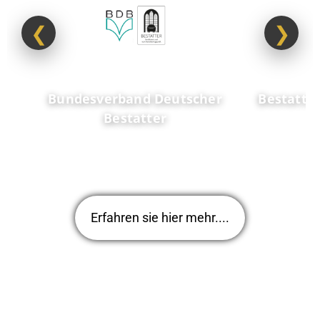
❮
❯
Bundesverband Deutscher
Bestattu
Bestatter
Erfahren sie hier mehr....