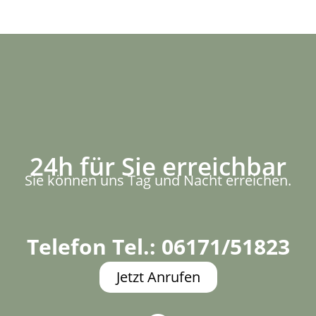
24h für Sie erreichbar
Sie können uns Tag und Nacht erreichen.
Telefon Tel.: 06171/51823
Jetzt Anrufen